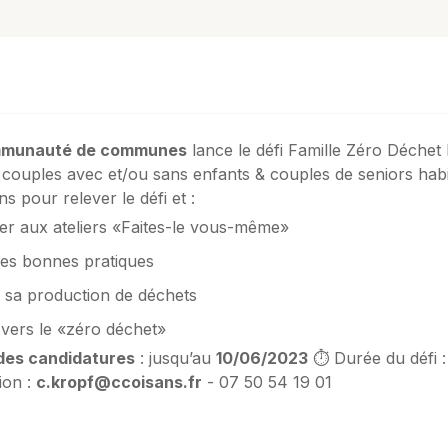
mmunauté de communes
lance le défi Famille Zéro Déchet
 couples avec et/ou sans enfants & couples de seniors habita
s pour relever le défi et :
per aux ateliers «Faites-le vous-même»
les bonnes pratiques
 sa production de déchets
vers le «zéro déchet»
des candidatures
: jusqu’au
10/06/2023
⏱ Durée du défi :
ion :
c.kropf@ccoisans.fr
- 07 50 54 19 01