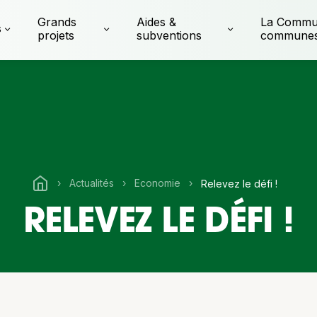
Grands
Aides &
La Commu
s
projets
subventions
commune
›
Actualités
›
Economie
›
Relevez le défi !
RELEVEZ LE DÉFI !