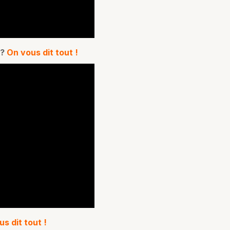
 ?
On vous dit tout !
s dit tout !