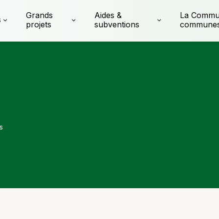
Grands
Aides &
La Commu
s
projets
subventions
commune
s