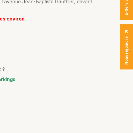
E-Services
 l’avenue Jean-Baptiste Gauthier, devant
nes environ
.
Nous rejoindre
 ?
arkings