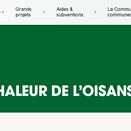
Grands
Aides &
La Commu
s
projets
subventions
commune
HALEUR DE L’OISAN