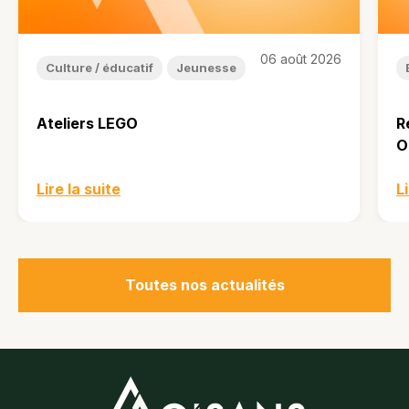
06 août 2026
Culture / éducatif
Jeunesse
Ateliers LEGO
R
O
Lire la suite
L
Toutes nos actualités