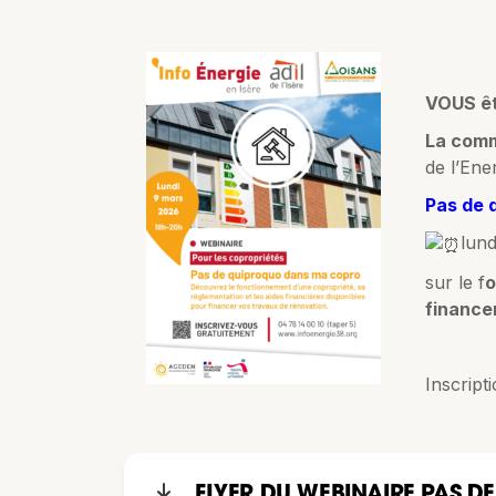
VOUS êt
La comm
de l’Ene
Pas de 
lund
sur le f
o
finance
Inscript
FLYER DU WEBINAIRE PAS 