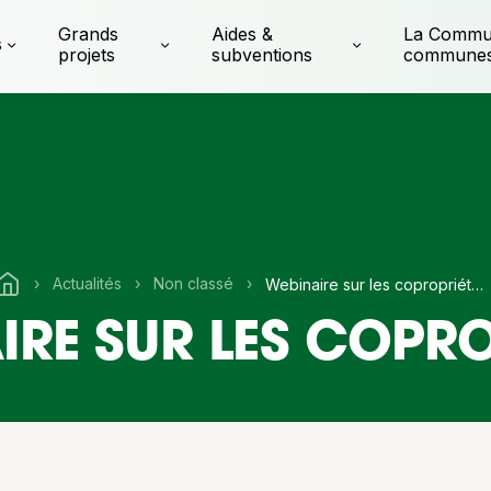
Grands
Aides &
La Commu
s
projets
subventions
commune
›
Actualités
›
Non classé
›
Webinaire sur les copropriétés
IRE SUR LES COPRO