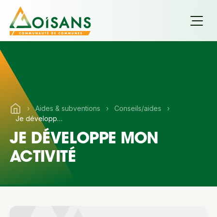
›
Aides & subventions
›
Conseils/aides
›
Je développe mon activité
JE DÉVELOPPE MON
ACTIVITÉ