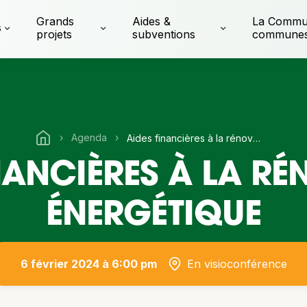
Grands
Aides &
La Commu
s
projets
subventions
commune
›
Agenda
›
Aides financières à la rénovation énergétique
NANCIÈRES À LA R
ÉNERGÉTIQUE
6 février 2024 à 6:00 pm
En visioconférence