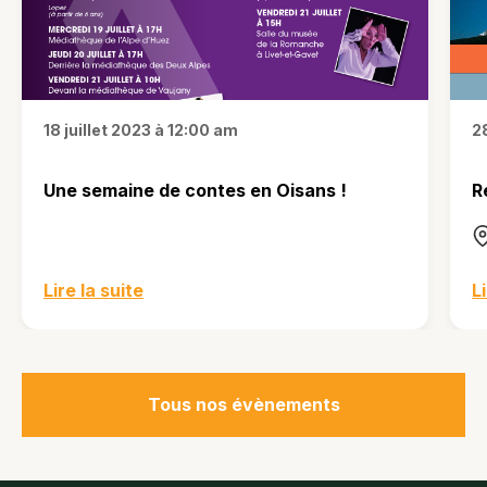
18 juillet 2023 à 12:00 am
2
Une semaine de contes en Oisans !
R
Lire la suite
L
Tous nos évènements