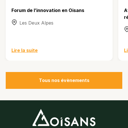
Forum de l’innovation en Oisans
A
r
Les Deux Alpes
Lire la suite
L
Tous nos évènements