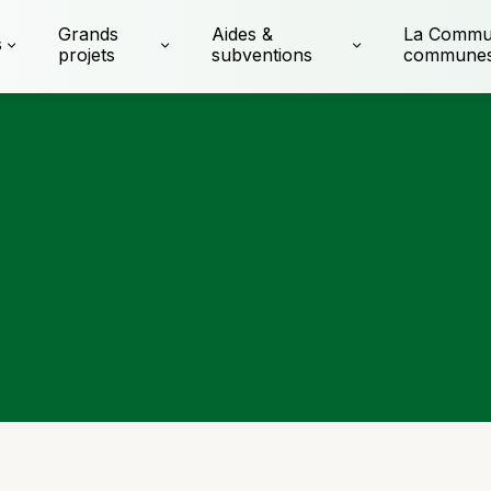
Grands
Aides &
La Commu
s
projets
subventions
commune