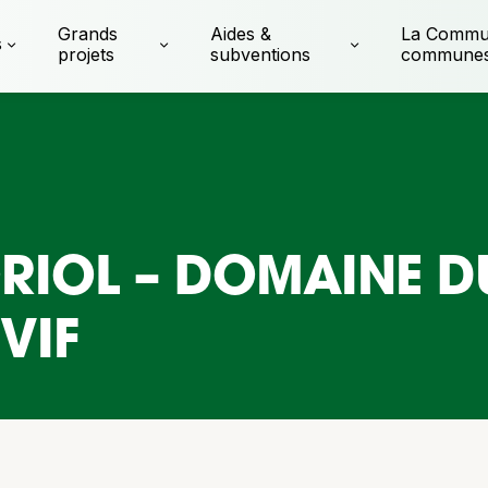
Grands
Aides &
La Commu
s
projets
subventions
commune
ORIOL – DOMAINE 
VIF