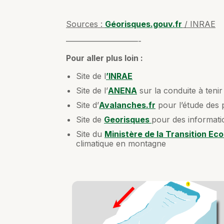
Sources :
Géorisques.gouv.fr
/ INRAE
—————————-
Pour aller plus loin :
Site de l
’INRAE
Site de l’
ANENA
sur la conduite à teni
Site d’
Avalanches.fr
pour l’étude des
Site de
Georisques
pour des informati
Site du
Ministère de la Transition Ecol
climatique en montagne