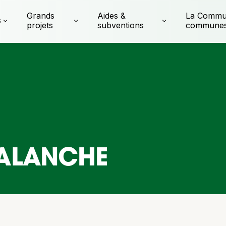
Grands
Aides &
La Commu
s
projets
subventions
commune
VALANCHE