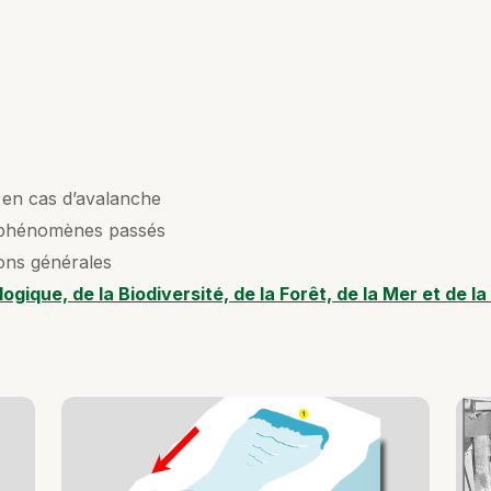
r en cas d’avalanche
 phénomènes passés
ons générales
ogique, de la Biodiversité, de la Forêt, de la Mer et de l