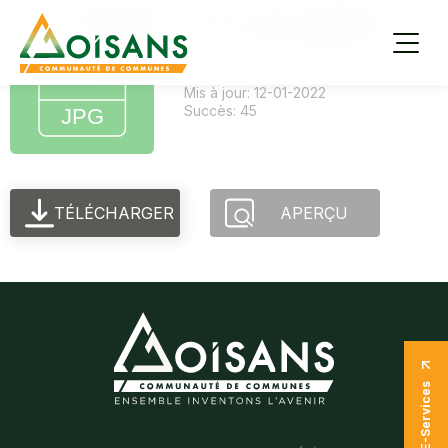
530-alain-ginies
Taille du fichier: 2.57 KB
Créé: 12-01-2022
Mis à jour: 12-01-2022
Succès: 45
TÉLÉCHARGER
APERÇU
E-Services