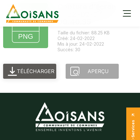
Capture d’écran
2022-02-24 à
09.40.35
Taille du fichier: 88.25 KB
Créé: 24-02-2022
Mis à jour: 24-02-2022
Succès: 30
TÉLÉCHARGER
APERÇU
E-Services