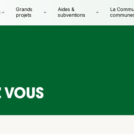
Grands
Aides &
La Commu
s
projets
subventions
commune
Z VOUS