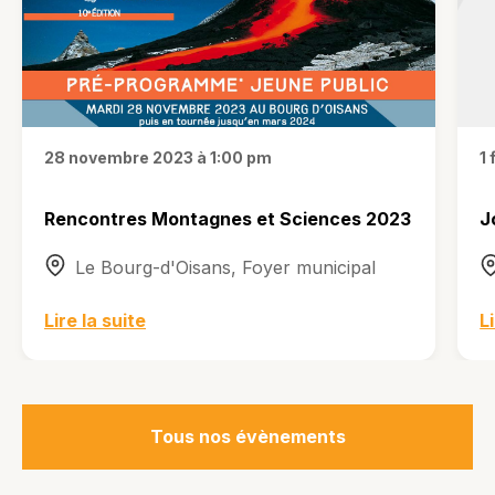
28 novembre 2023 à 1:00 pm
1
Rencontres Montagnes et Sciences 2023
J
Le Bourg-d'Oisans, Foyer municipal
Lire la suite
L
Tous nos évènements